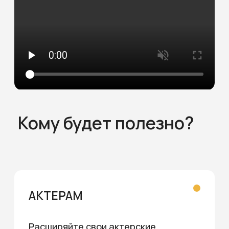
Учитесь вместе с ребёнком,
вдохновляя его на творчество, и
просто наслаждаясь общением.
Тренинг «Звуки»
3 999 ₽
стоимость:
купить тренинг
Тренинг
«Твой голос»