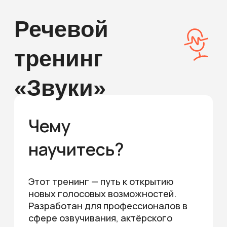
новых голосовых возможностей.
Разработан для профессионалов в
сфере озвучивания, актёрского
мастерства и тех, кто ищет новые
способы развлечения и
коммуникации.
Увеличение голосового
диапазона
Научимся правильному дыханию,
улучшим произношение и сделаем
голос выразительным.
2. Модуляция голоса
Избавимся от блоков и зажимов в
голосовом аппарате, увеличим его
работоспособность и гибкость.
3. Создание звуковых эффектов
Создадим уникальные звуковые
эффекты, добавляя изюминку в