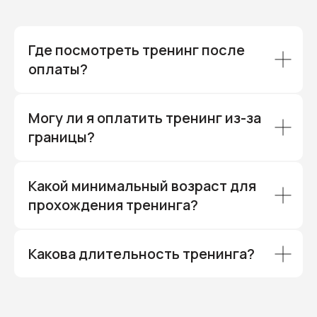
Речевой тренинг «Звуки»
Где посмотреть тренинг после
ЗАНЯТИЯ
оплаты?
Корпоративные занятия
Могу ли я оплатить тренинг из-за
границы?
Какой минимальный возраст для
прохождения тренинга?
Правовые документы
Какова длительность тренинга?
E-mail
info@dariablokhina.ru