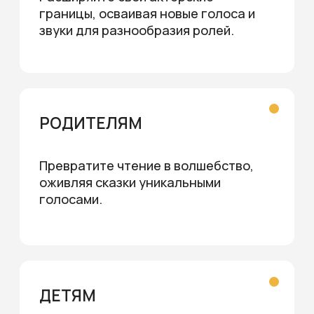
+ «Звуки»
8 998
6 999 ₽
стоимость:
купить 2 тренинга
Отзывы
учеников